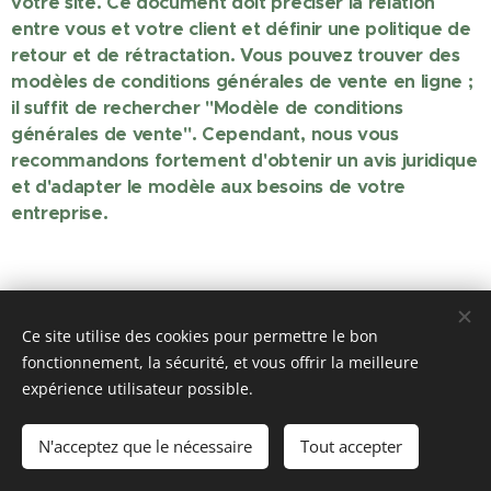
votre site. Ce document doit préciser la relation
entre vous et votre client et définir une politique de
retour et de rétractation. Vous pouvez trouver des
modèles de conditions générales de vente en ligne ;
il suffit de rechercher "Modèle de conditions
générales de vente". Cependant, nous vous
recommandons fortement d'obtenir un avis juridique
et d'adapter le modèle aux besoins de votre
entreprise.
Ce site utilise des cookies pour permettre le bon
fonctionnement, la sécurité, et vous offrir la meilleure
expérience utilisateur possible.
© 2026 l'Amandinoise, Complexe Omnisports Jean Verdavaine -
rue Emile Seigneuret - 59230 Saint Amand les Eaux
N'acceptez que le nécessaire
Tout accepter
Cookies
Optimisé par Webnode